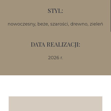
STYL:
nowoczesny, beże, szarości, drewno, zieleń
DATA REALIZACJI:
2026 r.