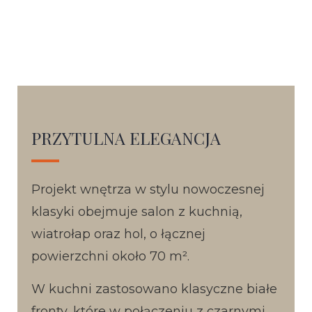
PRZYTULNA ELEGANCJA
Projekt wnętrza w stylu nowoczesnej
klasyki obejmuje salon z kuchnią,
wiatrołap oraz hol, o łącznej
powierzchni około 70 m².
W kuchni zastosowano klasyczne białe
fronty, które w połączeniu z czarnymi