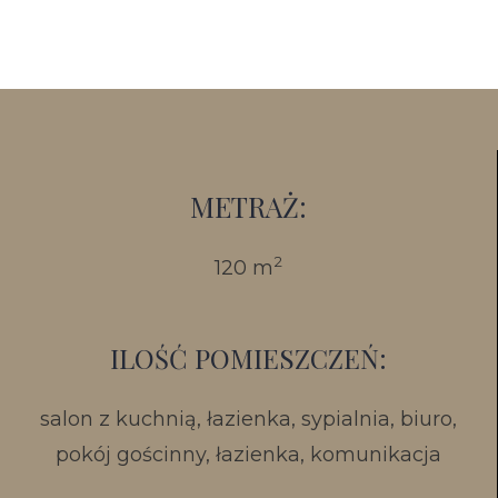
METRAŻ:
2
120 m
ILOŚĆ POMIESZCZEŃ:
salon z kuchnią, łazienka, sypialnia, biuro,
pokój gościnny, łazienka, komunikacja